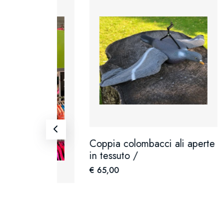
Motor
Coppia colombacci ali aperte
e ast
in tessuto /
€ 120
€ 65,00
n ali
 /