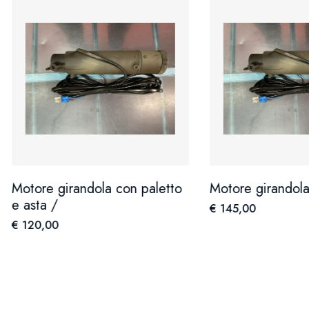
e girandola con paletto
Motore girandola allodol
a /
€ 145,00
,00