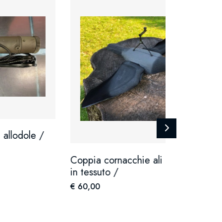
e /
Coppia cornacchie ali aperte
in tessuto /
€ 60,00