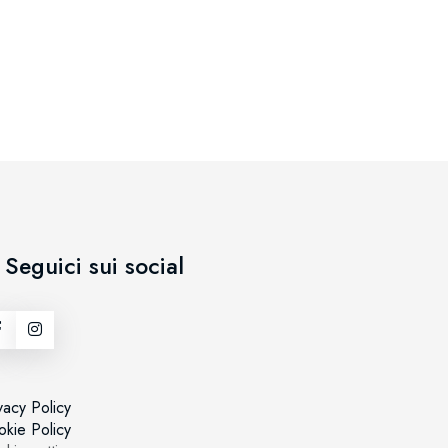
Colombac
intermitt
€ 129,00
Seguici sui social
vacy Policy
kie Policy