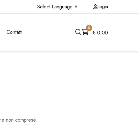
Login
Select Language
▼
0
Contatti
€
0,00
erie non comprese