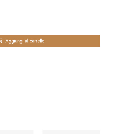
✚
Aggiungi al carrello