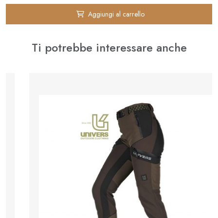
Aggiungi al carrello
Ti potrebbe interessare anche
⚊
✚