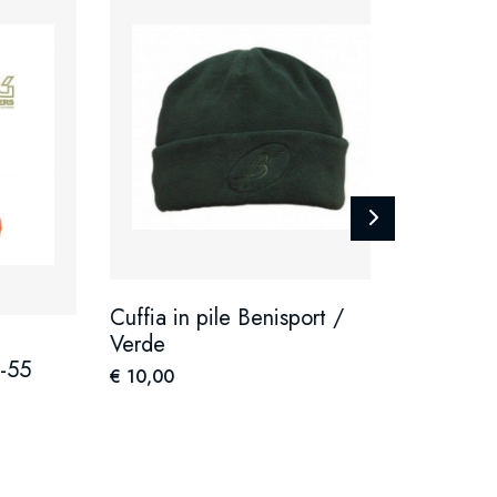
CortesiCaccia
Fascia Co
Cuffia in pile Benisport /
Verde
€ 10,00
5
€ 10,00