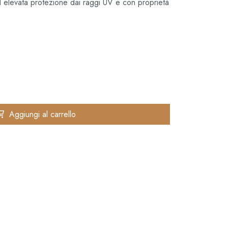
ad elevata protezione dai raggi UV e con proprietà
Aggiungi al carrello
✚