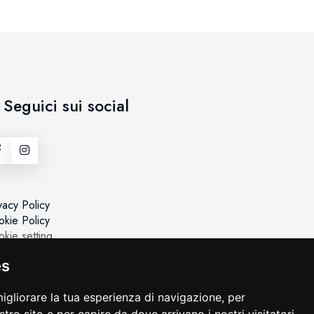
Seguici sui social
vacy Policy
kie Policy
kie setting
es
igliorare la tua esperienza di navigazione, per
ostro sito e per capire da dove arrivano i nostri visitatori.