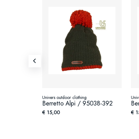
Univers outdoor clothing
Univers
Berretto Alpi / 95038-392
Berre
€ 15,00
€ 15,
5013-392