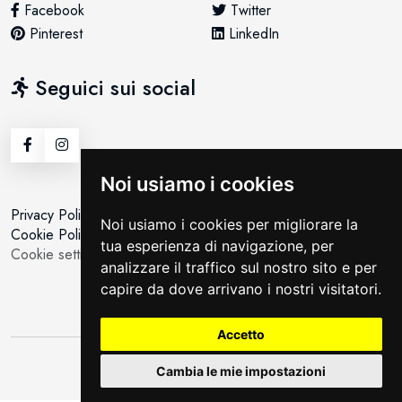
Facebook
Twitter
Pinterest
LinkedIn
Seguici sui social
Noi usiamo i cookies
Privacy Policy
Noi usiamo i cookies per migliorare la
Cookie Policy
tua esperienza di navigazione, per
Cookie setting
analizzare il traffico sul nostro sito e per
capire da dove arrivano i nostri visitatori.
Accetto
©All Rights Reserved | By
Moving
Cambia le mie impostazioni