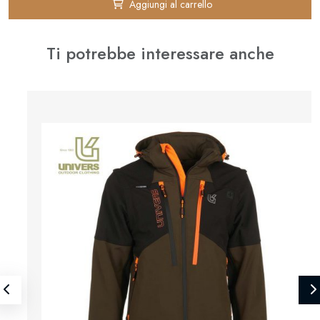
Aggiungi al carrello
Ti potrebbe interessare anche
⚊
✚