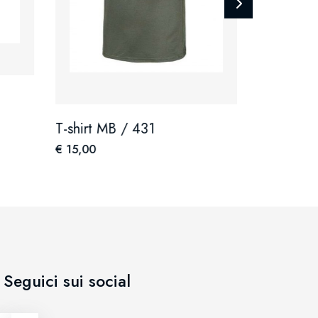
Univers outdoo
T-shirt c
94486-3
T-shirt MB / 431
€ 25,00
€ 15,00
Seguici sui social