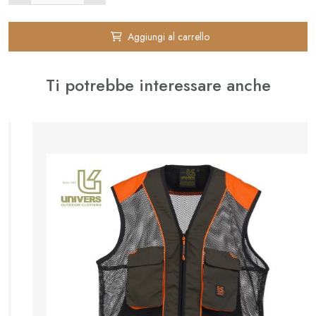
Aggiungi al carrello
Ti potrebbe interessare anche
⚊
✚