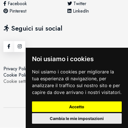
Facebook
Twitter
Pinterest
LinkedIn
Seguici sui social
Noi usiamo i cookies
Privacy Policy
Noi usiamo i cookies per migliorare la
Cookie Policy
tua esperienza di navigazione, per
Cookie setting
analizzare il traffico sul nostro sito e per
capire da dove arrivano i nostri visitatori.
Accetto
©All Rights Reserved | By
Moving
Cambia le mie impostazioni