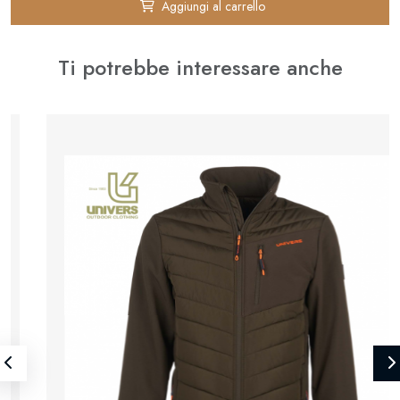
Aggiungi al carrello
Ti potrebbe interessare anche
⚊
✚