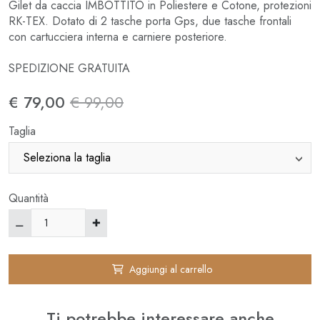
Gilet da caccia IMBOTTITO in Poliestere e Cotone, protezioni
RK-TEX. Dotato di 2 tasche porta Gps, due tasche frontali
con cartucciera interna e carniere posteriore.
SPEDIZIONE GRATUITA
€ 79,00
€ 99,00
Taglia
Quantità
Aggiungi al carrello
Ti potrebbe interessare anche
⚊
✚