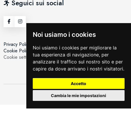
Seguici sui social
Noi usiamo i cookies
Privacy Policy
Noi usiamo i cookies per migliorare la
Cookie Policy
tua esperienza di navigazione, per
Cookie setting
analizzare il traffico sul nostro sito e per
capire da dove arrivano i nostri visitatori.
Accetto
©All Rights Reserved | By
Moving
Cambia le mie impostazioni