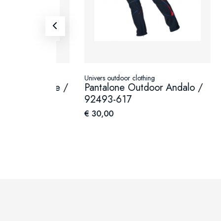
Univers outdoor clothing
Univers
Courage /
Pantalone Outdoor Andalo /
Panta
92493-617
9271
€ 30,00
€ 99,