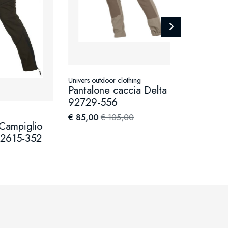
Univers outdoor clothing
Univers outdo
Pantalone caccia Delta /
Pantalone
92729-556
/ 92719-
€ 85,00
€ 105,00
€ 69,00
€ 
glio
352