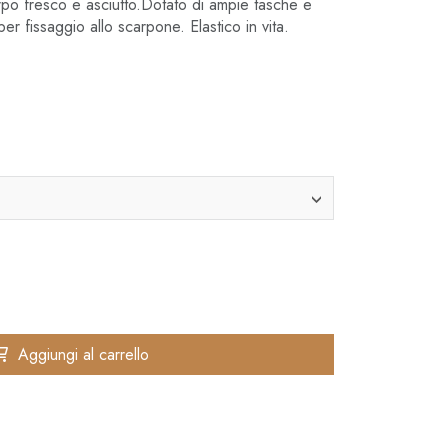
orpo fresco e asciutto.Dotato di ampie tasche e
r fissaggio allo scarpone. Elastico in vita.
Aggiungi al carrello
✚