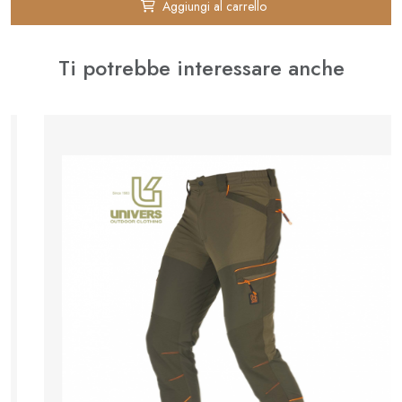
Aggiungi al carrello
Ti potrebbe interessare anche
⚊
✚